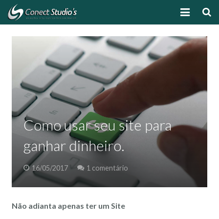
HOME
SOBRE
SERVIÇOS
EQUIPE
Como usar seu site para
PROJETOS
ganhar dinheiro.
BLOG
16/05/2017
1 comentário
CONTATO
Não adianta apenas ter um Site